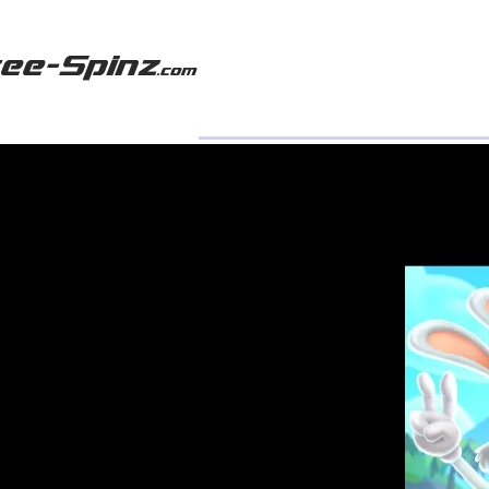
ee-Spinz
.com