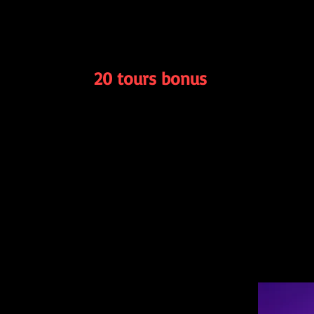
20 tours bonus