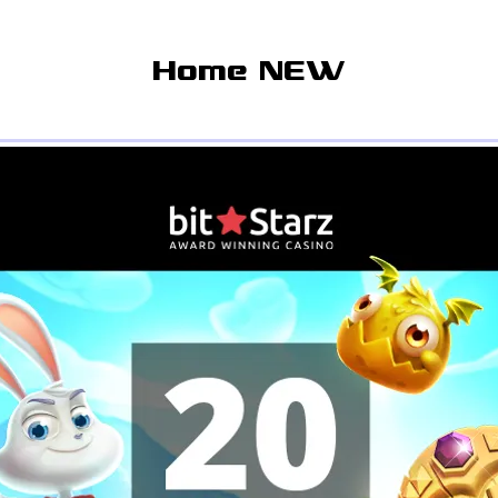
Home NEW